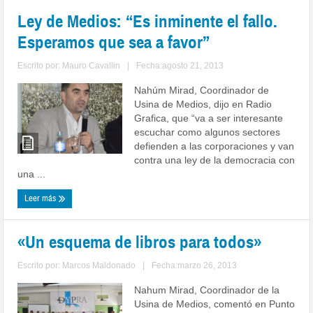
Ley de Medios: “Es inminente el fallo.
Esperamos que sea a favor”
Escrito por:
Mauro Cavallin
|
Fecha:agosto 21, 2013
Nahúm Mirad, Coordinador de
Usina de Medios, dijo en Radio
Grafica, que “va a ser interesante
escuchar como algunos sectores
defienden a las corporaciones y van
contra una ley de la democracia con
una ...
Leer más
«Un esquema de libros para todos»
Escrito por:
Marcos Maldonado
|
Fecha:marzo 26, 2013
Nahum Mirad, Coordinador de la
Usina de Medios, comentó en Punto