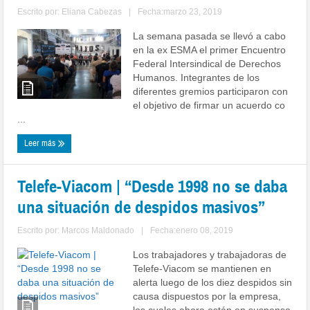
Escrito por:
Eliana Cabezas
|
Fecha:marzo 23, 2019
La semana pasada se llevó a cabo
en la ex ESMA el primer Encuentro
Federal Intersindical de Derechos
Humanos. Integrantes de los
diferentes gremios participaron con
el objetivo de firmar un acuerdo co
...
Leer más
Telefe-Viacom | “Desde 1998 no se daba
una situación de despidos masivos”
Escrito por:
Marcos Maldonado
|
Fecha:enero 08, 2019
Los trabajadores y trabajadoras de
Telefe-Viacom se mantienen en
alerta luego de los diez despidos sin
causa dispuestos por la empresa,