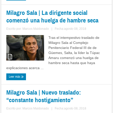
Milagro Sala | La dirigente social
comenzó una huelga de hambre seca
Escrito por:
Marcos Maldonado
|
Fecha:agosto 08, 2018
Tras el intempestivo traslado de
Milagro Sala al Com­plejo
Penitenciario Federal III de de
Güemes, Salta, la líder la Túpac
Amaru comenzó una huelga de
hambre seca hasta que haya
explicaciones acerca ...
Leer más
Milagro Sala | Nuevo traslado:
“constante hostigamiento”
Escrito por:
Marcos Maldonado
|
Fecha:agosto 08, 2018