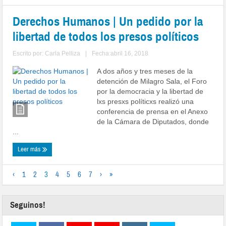
Derechos Humanos | Un pedido por la
libertad de todos los presos políticos
Escrito por:
Carla Pelliza
|
Fecha:abril 16, 2018
A dos años y tres meses de la
detención de Milagro Sala, el Foro
por la democracia y la libertad de
lxs presxs políticxs realizó una
conferencia de prensa en el Anexo
de la Cámara de Diputados, donde
...
Leer más
‹
1
2
3
4
5
6
7
›
»
Seguinos!