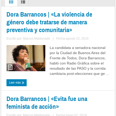
Dora Barrancos | «La violencia de
género debe tratarse de manera
preventiva y comunitaria»
Escrito por:
Marcos Maldonado
|
Fecha:agosto 22, 2019
La candidata a senadora nacional
por la Ciudad de Buenos Aires del
Frente de Todos, Dora Barrancos,
habló con Radio Gráfica sobre el
resultado de las PASO y la corrida
cambiaria post-elecciones que ge ...
Leer más
Dora Barrancos | «Evita fue una
feminista de acción»
Escrito por:
Marcos Maldonado
|
Fecha:mayo 07, 2019