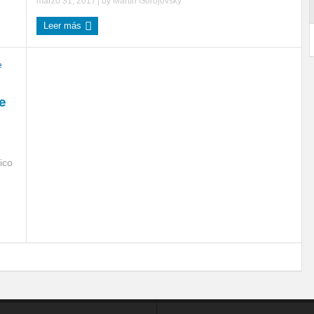
marzo 31, 2017
| by
Martín Gorojovsky
Leer más
e
ico