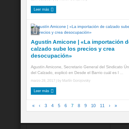
Leer más
Agustín Amicone | «La importación d
calzado sube los precios y crea
desocupación»
Agustín Amicone, Secretario General del Sindicato Ún
del Calzado, explicó en Desde el Barrio cuál es l ...
marzo 28, 2017
| by
Martín Gorojovsky
Leer más
«
‹
3
4
5
6
7
8
9
10
11
›
»