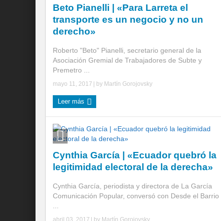
Beto Pianelli | «Para Larreta el
transporte es un negocio y no un
derecho»
Roberto "Beto" Pianelli, secretario general de la
Asociación Gremial de Trabajadores de Subte y
Premetro ...
mayo 11, 2017
| by
Martín Gorojovsky
Leer más
Cynthia García | «Ecuador quebró la
legitimidad electoral de la derecha»
Cynthia García, periodista y directora de La García
Comunicación Popular, conversó con Desde el Barrio
...
abril 03, 2017
| by
Martín Gorojovsky