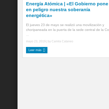
Energía Atómica | «El Gobierno pone
en peligro nuestra soberanía
energética»
El jueves 23 de mayo se realizó una movilización y
choripaneada en la puerta de la sede central de la C
...
mayo 23, 2019
| by
Camila Cataneo
Leer más