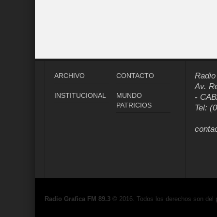
Radio
ARCHIVO
CONTACTO
Av. R
INSTITUCIONAL
MUNDO
- CAB
PATRICIOS
Tel: (
conta
Radio Grafica FM 89.3
© 2016. Todos los derechos son del 