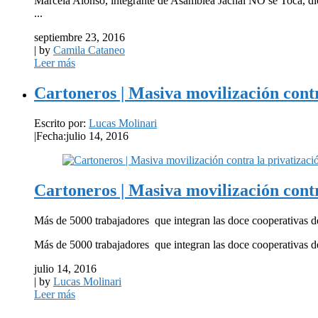
Marcela Alonso, integrante de Asamblea Jáchal NO se Toca, dio 
...
septiembre 23, 2016
| by
Camila Cataneo
Leer más
Cartoneros | Masiva movilización contr
Escrito por:
Lucas Molinari
|
Fecha:julio 14, 2016
Cartoneros | Masiva movilización contr
Más de 5000 trabajadores que integran las doce cooperativas de r
Más de 5000 trabajadores que integran las doce cooperativas de 
julio 14, 2016
| by
Lucas Molinari
Leer más