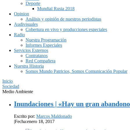
Deporte
Mundial Rusia 2018
Opinion
Análisis y opinión de nuestros periodistas
Audivisuales
Cobertura en vivo y producciones especiales
Radio
Nuestra Programación
Informes Especiales
Servicios Externos
Contratanos
Red Compañera
Nuestra Historia
Somos Mundo Patricios, Somos Comunicación Popular
Inicio
Sociedad
Medio Ambiente
Inundaciones | «Hay un gran abandono
Escrito por:
Marcos Maldonado
|
Fecha:enero 18, 2017