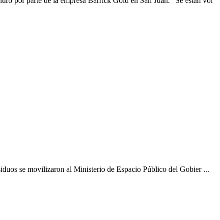
nuro por parte de la empresa Barrick Gold en San Juan. "Se están vol
iduos se movilizaron al Ministerio de Espacio Público del Gobier ...