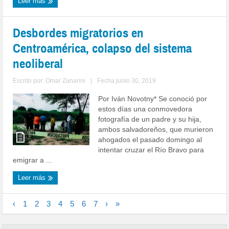
Leer más
Desbordes migratorios en
Centroamérica, colapso del sistema
neoliberal
Escrito por:
Omar Zanarini
|
Fecha:junio 30, 2019
Por Iván Novotny* Se conoció por
estos días una conmovedora
fotografía de un padre y su hija,
ambos salvadoreños, que murieron
ahogados el pasado domingo al
intentar cruzar el Río Bravo para
emigrar a ...
Leer más
‹
1
2
3
4
5
6
7
›
»