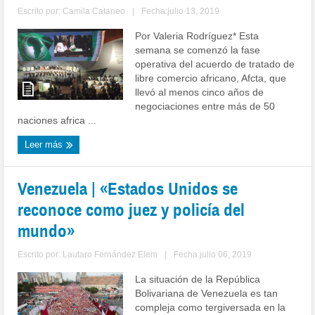
Escrito por:
Camila Cataneo
|
Fecha:julio 13, 2019
Por Valeria Rodríguez* Esta
semana se comenzó la fase
operativa del acuerdo de tratado de
libre comercio africano, Afcta, que
llevó al menos cinco años de
negociaciones entre más de 50
naciones africa ...
Leer más
Venezuela | «Estados Unidos se
reconoce como juez y policía del
mundo»
Escrito por:
Lautaro Fernández Elem
|
Fecha:julio 06, 2019
La situación de la República
Bolivariana de Venezuela es tan
compleja como tergiversada en la