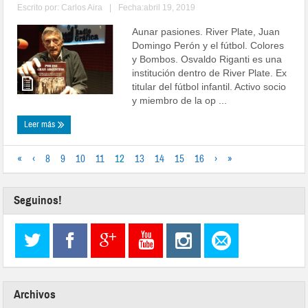
Escrito por:
Carlos Aira
|
Fecha:abril 19, 2019
Aunar pasiones. River Plate, Juan
Domingo Perón y el fútbol. Colores
y Bombos. Osvaldo Riganti es una
institución dentro de River Plate. Ex
titular del fútbol infantil. Activo socio
y miembro de la op ...
Leer más
«
‹
8
9
10
11
12
13
14
15
16
›
»
Seguinos!
Archivos