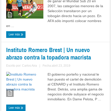
de ganar el Mundial Sub 20 en
2007, las categorías menores de la
Selección transitaron por un
tobogán directo hacia un pozo. En
AFA sólo importó colocar nombres
en ...
Leer más
Instituto Romero Brest | Un nuevo
abrazo contra la topadora macrista
Escrito por:
Carlos Aira
|
Fecha:abril 23, 2019
El gobierno porteño y nacional le
han puesto el cartel de demolición
al CENARD y el Instituto Romero
Brest. Detrás, una amplia gama de
negocios donde subyace el negocio
inmobiliario. En Dame Pelota, P ...
Leer más