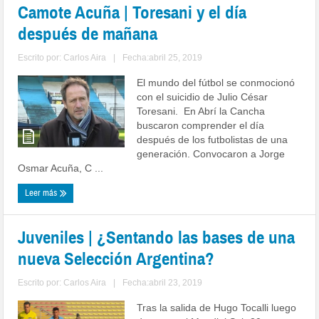
Camote Acuña | Toresani y el día
después de mañana
Escrito por:
Carlos Aira
|
Fecha:abril 25, 2019
El mundo del fútbol se conmocionó
con el suicidio de Julio César
Toresani. En Abrí la Cancha
buscaron comprender el día
después de los futbolistas de una
generación. Convocaron a Jorge
Osmar Acuña, C ...
Leer más
Juveniles | ¿Sentando las bases de una
nueva Selección Argentina?
Escrito por:
Carlos Aira
|
Fecha:abril 23, 2019
Tras la salida de Hugo Tocalli luego