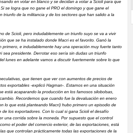
ando en votar en blanco y se decidan a votar a Scioli para que
 Si se logra que no gane el PRO el domingo y que gane el
triunfo de la militancia y de los sectores que han salido a la
 de Scioli, pero indudablemente un triunfo suyo se va a vivir
ión que se ha instalado donde Macri es el favorito. Ganó la
an primero, e indudablemente hay una operación muy fuerte tanto
ri sea presidente. Derrotar eso sería sin dudas un triunfo
el lunes en adelante vamos a discutir fuertemente sobre lo que
culativas, que tienen que ver con aumentos de precios de
tos exportables -explicó Hagman-. Estamos en una situación
e está acaparando la producción en los famosos silobolsas,
de cambio. Recordemos que cuando fue la devaluación en enero
n lo que está planteando Macri) hubo primero un episodio de
de los exportadores. Con lo cual si gana Scioli el desafío
ber una corrida sobre la moneda. Por supuesto que el control
 como el poder del comercio exterior, de las exportaciones, está
s que controlan prácticamente todas las exportaciones de la