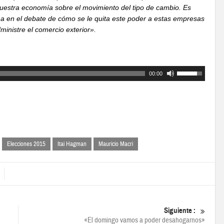
nuestra economía sobre el movimiento del tipo de cambio. Es
a en el debate de cómo se le quita este poder a estas empresas
inistre el comercio exterior».
00:00
Elecciones 2015
Itai Hagman
Mauricio Macri
Siguiente :
«El domingo vamos a poder desahogarnos»