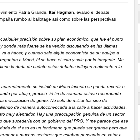
ovimiento Patria Grande,
Itaí Hagman
, evaluó el debate
 campaña rumbo al ballotage así como sobre las perspectivas
cualquier precisión sobre su plan económico, que fue el punto
 y donde más fuerte se ha venido discutiendo en las últimas
 va a hacer, y cuando sale algún economista de su equipo a
reguntan a Macri, él se hace el sota y sale por la tangente. Me
iene la duda de cuánto estos debates influyen realmente a la
parentemente se instaló de Macri favorito se pueda revertir o
ando por abajo, precisó. El fin de semana estuve recorriendo
na movilización de gente. No solo de militantes sino de
liendo de manera autoconvocada a la calle a hacer actividades,
dato muy alentador. Hay una preocupación genuina de un sector
 lo que sucedería con un gobierno del PRO. Y me parece que ese
a duda de si eso es un fenómeno que puede ser grande pero que
 permear a muchos sectores que estaban pensando en votar a