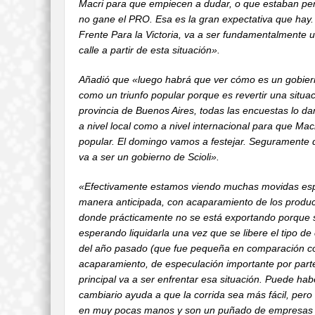
Macri para que empiecen a dudar, o que estaban pens
no gane el PRO. Esa es la gran expectativa que hay.
Frente Para la Victoria, va a ser fundamentalmente un 
calle a partir de esta situación».
Añadió que «luego habrá que ver cómo es un gobierno
como un triunfo popular porque es revertir una situac
provincia de Buenos Aires, todas las encuestas lo d
a nivel local como a nivel internacional para que Mac
popular. El domingo vamos a festejar. Seguramente d
va a ser un gobierno de Scioli».
«Efectivamente estamos viendo muchas movidas espe
manera anticipada, con acaparamiento de los produc
donde prácticamente no se está exportando porque s
esperando liquidarla una vez que se libere el tipo 
del año pasado (que fue pequeña en comparación co
acaparamiento, de especulación importante por parte 
principal va a ser enfrentar esa situación. Puede ha
cambiario ayuda a que la corrida sea más fácil, pero
en muy pocas manos y son un puñado de empresas la