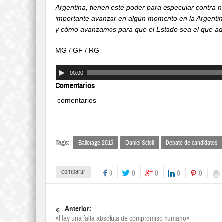
Argentina, tienen este poder para especular contra 
importante avanzar en algún momento en la Argentin
y cómo avanzamos para que el Estado sea el que adm
MG / GF / RG
00:00
Comentarios
comentarios
Tags:
Ballotage 2015
Daniel Scioli
Debate de candidatos
compartir
0
0
0
0
0
Anterior:
«Hay una falta absoluta de compromiso humano»