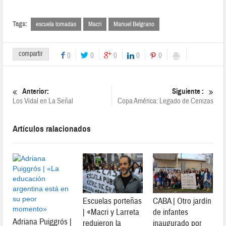
Tags:
escuela tomadas
Macri
Manuel Belgrano
compartir
0
0
0
0
0
Anterior:
Siguiente :
Los Vidal en La Señal
Copa América: Legado de Cenizas
Artículos ralacionados
Escuelas porteñas
CABA | Otro jardín
| «Macri y Larreta
de infantes
Adriana Puiggrós |
redujeron la
inaugurado por