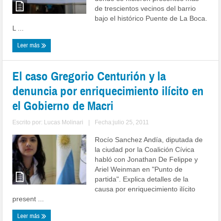
de trescientos vecinos del barrio
bajo el histórico Puente de La Boca.
L ...
Leer más
El caso Gregorio Centurión y la
denuncia por enriquecimiento ilícito en
el Gobierno de Macri
Escrito por:
Lucas Molinari
|
Fecha:julio 25, 2011
Rocío Sanchez Andía, diputada de
la ciudad por la Coalición Cívica
habló con Jonathan De Felippe y
Ariel Weinman en "Punto de
partida". Explica detalles de la
causa por enriquecimiento ilícito
present ...
Leer más