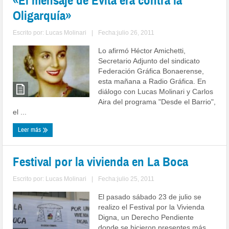
«El mensaje de Evita era contra la
Oligarquía»
Escrito por:
Lucas Molinari
|
Fecha:julio 26, 2011
Lo afirmó Héctor Amichetti,
Secretario Adjunto del sindicato
Federación Gráfica Bonaerense,
esta mañana a Radio Gráfica. En
diálogo con Lucas Molinari y Carlos
Aira del programa "Desde el Barrio",
el ...
Leer más
Festival por la vivienda en La Boca
Escrito por:
Lucas Molinari
|
Fecha:julio 25, 2011
El pasado sábado 23 de julio se
realizo el Festival por la Vivienda
Digna, un Derecho Pendiente
donde se hicieron presentes más